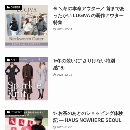
✴️ ＼冬の本命アウター／ 首まであ
OUTER
ったかい LUGIVA の新作アウター
特集
2025-12-04
✨冬の装いに“さりげない特別
KNIT
感”を
2025-12-03
✨ お茶のあとのショッピング体験
REPORT
記 — HAUS NOWHERE SEOUL
2025-11-30