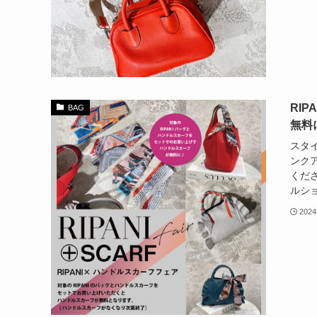
RI
BAG
無料
スタ
ンク
くださ
ルショ
2024