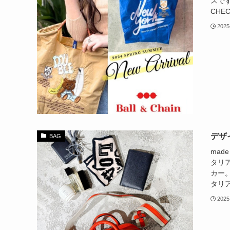
スです
CHE
2025
デザイ
BAG
mad
タリ
カー
タリア
2025