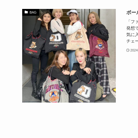
ボー
BAG
「フ
発想で
気に入
チェー
2024