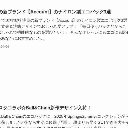
の新ブランド【Account】のナイロン製エコバッグ3選
0まで送料無料 注目の新ブランド【Account】のナイロン製エコバッグ3選
て丈夫＆洗練デザインでおしゃれ度アップ！ 「毎日使うバッグだからこ
おしゃれで機能的なものを選びたい！」 そんなオシャレにもエコにも関
あなたにおすすめした...
-04-04
スタコラボ☆Ball&Chain新作デザイン入荷！
Ball＆Chainのエコバックに、2025年Spring&Summerコレクションか
入荷しました♪ 今ならすぐにお届け可能。 誰よりも早くGETできる大チ