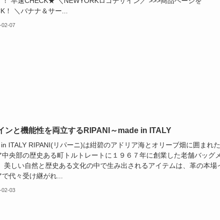
！ 早速CHECK★ ＼NEWYORKロゴデザイン／ >>>商品ページを
CK！ ＼バナナ＆サー...
-02-07
ンと機能性を両立するRIPANI～made in ITALY
e in ITALY RIPANI(リパーニ)は紺碧のアドリア海とオリーブ畑に囲まれ
ア中央部の歴史ある町トルトレートに１９６７年に創業した老舗バッグ
。 美しい自然と歴史ある文化の中で生み出されるアイテムは、革の本場
で代々受け継がれ...
-02-03