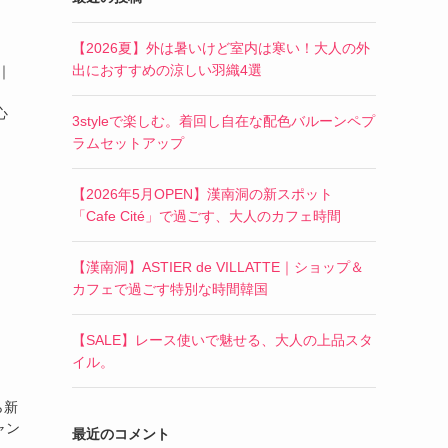
【2026夏】外は暑いけど室内は寒い！大人の外
出におすすめの涼しい羽織4選
｜
心
3styleで楽しむ。着回し自在な配色バルーンペプ
ラムセットアップ
【2026年5月OPEN】漢南洞の新スポット
「Cafe Cité」で過ごす、大人のカフェ時間
【漢南洞】ASTIER de VILLATTE｜ショップ＆
カフェで過ごす特別な時間韓国
【SALE】レース使いで魅せる、大人の上品スタ
イル。
ら新
ャン
最近のコメント