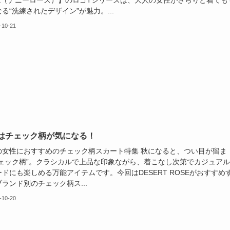
SE（デニーローズ）】のロゴTシリーズは、大人の女性がさらりと着ても
る“洗練されたデザイン”が魅力。...
-10-21
秋はチェック柄が気になる！
の女性におすすめのチェック柄スカート特集 秋になると、つい目が留ま
チェック柄”。クラシカルで上品な印象ながら、着こなし次第でカジュア
ドにも楽しめる万能アイテムです。今回はDESERT ROSEがおすすめ
ランド別のチェック柄ス...
-10-20