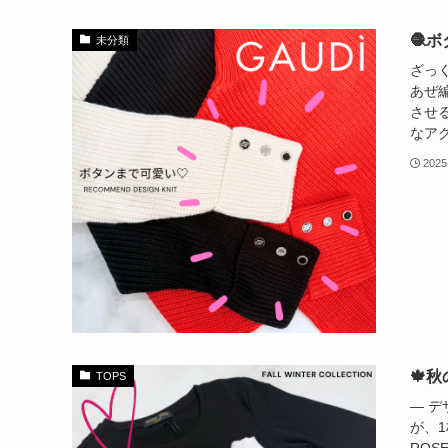
🧶
未分類
ざっ
あぜ
させ
なアク
2025
🍁
TOPS
― 
が、