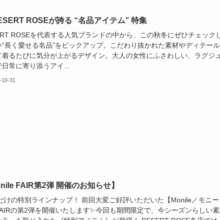
DESERT ROSEが誇る “名品アイテム” 特集
ERT ROSEを代表する人気ブランドの中から、この秋冬にぜひチェック
い“長く愛せる名品”をピックアップ。こだわり抜かれた素材やディテー
て着るたびに気分が上がるデザイン。大人の女性にふさわしい、ラグジ
日常に寄り添うアイ...
-10-31
nile FAIR第2弾 開催のお知らせ】
今だけの特別ラインナップ！ 前回大変ご好評いただいた【Monile／モニー
FAIRの第2弾を開催いたします✨今回も期間限定で、今シーズンらしい素