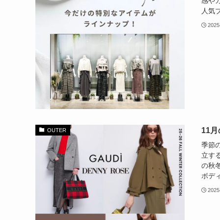
感やカ
人気ブ
2025
11
OUTER
季節
立する
の秋冬
ボディ
2025