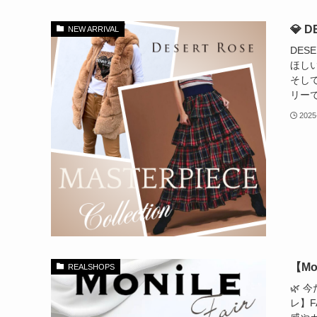
💎 
NEW ARRIVAL
DES
ほし
そし
リーで
2025
【Mo
REALSHOPS
🌿 
レ】