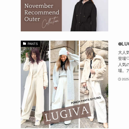
❄️
PANTS
大人気
登場
人気
場。ア
2025