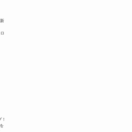
、新
・ロ
プ！
を
T