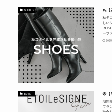
👠
SHOES
秋冬
しい
RO
ーファ
2025
🌟【
EVENT
期間
フラン
融合し