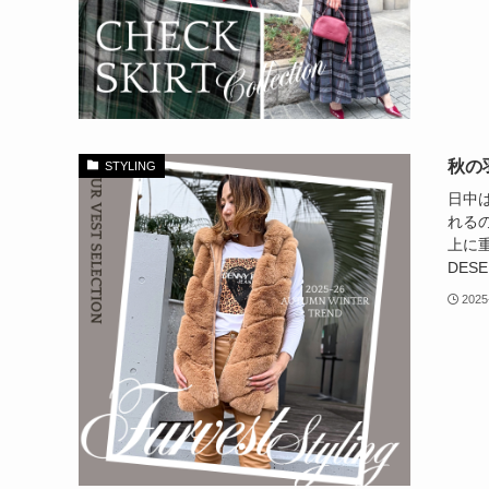
秋の
STYLING
日中
れる
上に
DES
2025