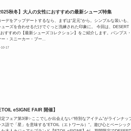
【2025秋冬】大人の女性におすすめの最新シューズ特集
コーデをアップデートするなら、まずは“足元”から。シンプルな装いも
シューズを合わせるだけでぐっと洗練された印象に。 今回は、DESERT
SEおすすめの【最新シューズコレクション】をご紹介します。パンプス
ー・スニーカー・ブー...
-10-17
ETOIL eSIGNE FAIR 開催】
限定フェア第3弾✨ここでしか出会えない“特別なアイテム”がラインナッ
ス語で「星」を意味する“ETOIL（エトワール）”。遊び心とベーシック
た大人カジュアルブランド【ETOIL eSIGNE】が、期間限定でDESER