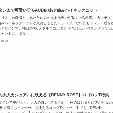
ボタンまで可愛い♡ GAUDÌのあぜ編みハイネックニット
くりとした表情と、あたたかみのある風合いが魅力のGAUDÌ（ガウディ
編みハイネックニットが入荷しました✨ シンプルな中にもトレンド感を
るデザインで、袖口の“GJメタルロゴボタン”と“ビジュー付きボタン”が
セントに。ボタ...
-10-23
秋の大人カジュアルに映える【DENNY ROSE】ロゴロンT特集
デザインで差がつく、大人のロンTスタイル ― 秋のはじまりに欠かせない
1枚で着てもインナーにも使えるロングTシャツ。中でも【DENNY