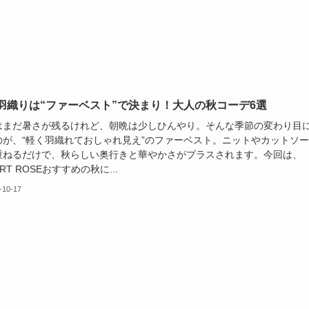
羽織りは“ファーベスト”で決まり！大人の秋コーデ6選
はまだ暑さが残るけれど、朝晩は少しひんやり。そんな季節の変わり目
のが、“軽く羽織れておしゃれ見え”のファーベスト。ニットやカットソ
重ねるだけで、秋らしい奥行きと華やかさがプラスされます。今回は、
ERT ROSEおすすめの秋に...
-10-17