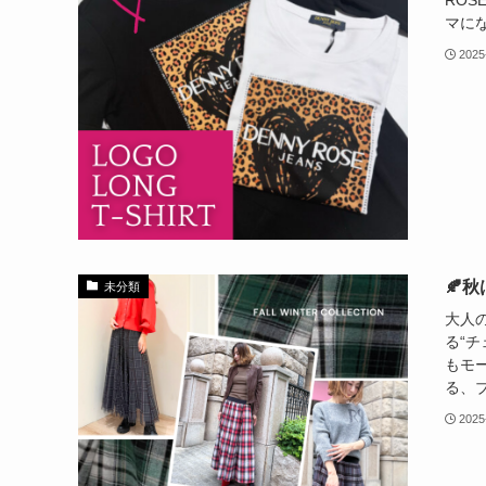
RO
マにな
2025
🍂
未分類
大人
る“
もモー
る、ブ
2025