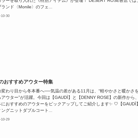
ラーを取り入れた《特別アイテム》が登場！ DESERT ROSE各店では
ランド〈Monile〉のフェ...
-10-30
月のおすすめアウター特集
の変わり目から冬本番へ──気温の差がある11月は、“軽やかさと暖かさ
アウター”が活躍。今回は【GAUDÌ】と【DENNY ROSE】の新作から
におすすめのアウターをピックアップしてご紹介します✨ 🤍【GAUDÌ
ングニットダブルコート...
-10-29