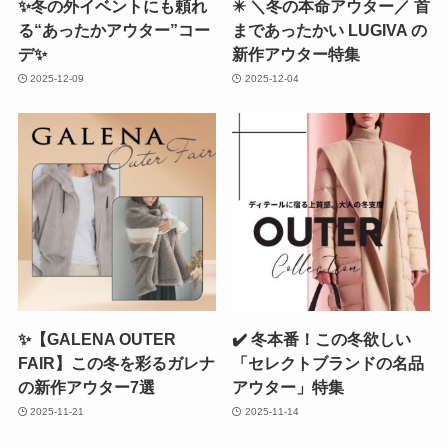
✨冬の外イベントにも頼れ
✴️ ＼冬の本命アウター／ 首
る“あったかアウター”コー
まであったかい LUGIVA の
デ✨
新作アウター特集
2025-12-09
2025-12-04
✨【GALENA OUTER
✔️ 冬本番！この冬欲しい
FAIR】この冬を彩るガレナ
「セレクトブランドの名品
の新作アウター7選
アウター」特集
2025-11-21
2025-11-14