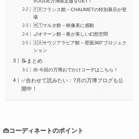
VOGUE万博限定版をGET！
🇫🇷フランス館 – CHAUMETの特別展示が登
場
🇲🇹マルタ館 – 映像美に感動
🌙オマーン館 – 夜が美しい幻想空間
🇸🇦サウジアラビア館 – 壁面360°プロジェク
ション
📝まとめ
👜 今回の万博おでかけコーデはこちら！
✅合わせて読みたい：7月の万博ブログも公
開中！
👜コーディネートのポイント