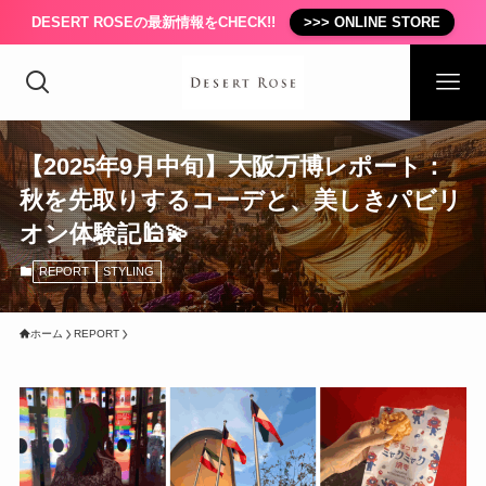
DESERT ROSEの最新情報をCHECK!!
>>> ONLINE STORE
【2025年9月中旬】大阪万博レポート：
秋を先取りするコーデと、美しきパビリ
オン体験記🕌💫
REPORT
STYLING
ホーム
REPORT