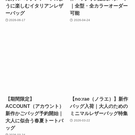
【ebarrito】世界にひとつ
【期間限定】ACCOUNT新
だけのバッグ。アートのよ
作バッグ予約販売スタート
うに楽しむイタリアンレザ
｜全型・全カラーオーダー
ーバッグ
可能
2026-06-17
2026-04-24
【期間限定】
【no:rae（ノラエ）】新作
ACCOUNT（アカウント）
バッグ入荷｜大人のための
新作かごバッグ予約開始｜
ミニマルレザーバッグ特集