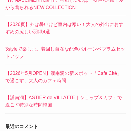
最近の投稿
【RINASCIMENTO新作】今欲しいのは「秋色×涼感」夏
から着られるNEW COLLECTION
【2026夏】外は暑いけど室内は寒い！大人の外出におす
すめの涼しい羽織4選
3styleで楽しむ。着回し自在な配色バルーンペプラムセッ
トアップ
【2026年5月OPEN】漢南洞の新スポット「Cafe Cité」
で過ごす、大人のカフェ時間
【漢南洞】ASTIER de VILLATTE｜ショップ＆カフェで
過ごす特別な時間韓国